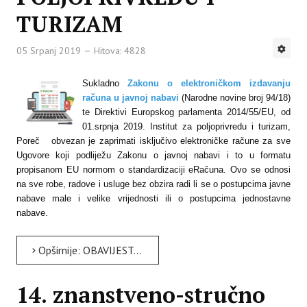
TURIZAM
05 Srpanj 2019
Hitova: 4828
Sukladno
Zakonu o elektroničkom izdavanju
računa u javnoj nabavi
(Narodne novine broj 94/18
)
te Direktivi Europskog parlamenta 2014/55/EU, od
01.srpnja 2019. Institut za poljoprivredu i turizam,
Poreč obvezan je zaprimati isključivo elektroničke račune za sve
Ugovore koji podliježu Zakonu o javnoj nabavi i to u formatu
propisanom EU normom o standardizaciji eRačuna. Ovo se odnosi
na sve robe, radove i usluge bez obzira radi li se o postupcima javne
nabave male i velike vrijednosti ili o postupcima jednostavne
nabave.
Opširnije: OBAVIJEST DOBAVLJAČIMA INSTITUTA ZA POLJOPRIVREDU I TURIZAM
14. znanstveno-stručno