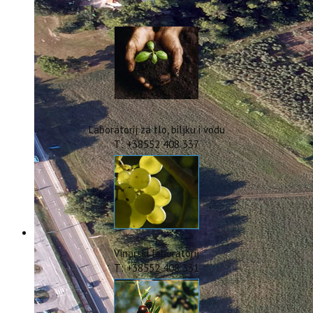
IstraOILFest
ARHIVA PROJEKATA
IstraECOinclusive
Izdavačka djelatnost
Izbor u znanstvena zvanja
Dokumenti
Statut
Strategija
Laboratorij za tlo, biljku i vodu
CIP
T: +38552 408 337
Pravo na pristup informacijama
Zaštita osobnih podataka
Godišnji izvještaj
Javna nabava
Natječaji za radna mjesta
Zakonodavni okvir
Akti Instituta
Vinarski laboratorij
Linkovi
T: +38552 408 331
Kontakt
webmail
Popularizacija znanosti