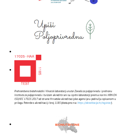
Prehrambeno biotehnološki i Vinarski laboratorij unutar Zavoda za poljoprivredu i prehranu
Instituta za poljoprivredu i turizam
akreditirani su
ispitni laboratoriji
prema normi
HRN EN
ISO/IEC 17025:2017
od strane Hrvatske akreditacijske agencije u području opisanom u
prilogu Potvrde o akreditaciji broj
1185
(dostupno na:
https://akreditacija.hr/registar/
).