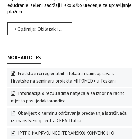
educiranje, zeleni sadržaji i ekološko uređenje te upravljanje
plažom.
Opširnije: Obilazak i evaluacija Zelenih plaža u Poreču, Novigradu i Labinu za 2019. godinu.
Predstavnici regionalnih i lokalnih samouprava iz
Hrvatske na seminaru projekta MITOMED+ u Toskani
Informacija o rezultatima natječaja za izbor na radno
mjesto poslijedoktorandica
Obavijest o terminu održavanja predavanja istraživača
iz znanstvenog centra CREA, Italija
IPTPO NA PRVOJ MEDITERANSKOJ KONVENCIJI O