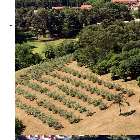
Misija i vizija
Upravno Vijeće
Rad Upravnog vijeća
Znanstveno Vijeće
Rad Znanstvenog vijeća
Etičko povjerenstvo
Etički kodeks
Financiranje
Proračun
Potpore
PROGRAMSKO FINANCIRANJE
Izvještavanje po uredbi
Projekti Instituta
Dialogue4Tourism
REVIVE
WASTEREDUCE
MITOMED+
WINTERMED
CASTWATER
INHERIT
CONSUMLESS PLUS