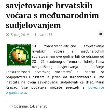
savjetovanje hrvatskih
voćara s međunarodnim
sudjelovanjem
02 Srpanj 2019
Hitova: 4455
14. znanstveno-stručno savjetovanje
hrvatskih voćara s međunarodnim
sudjelovanjem ove godine biti će održano od
20. - 21. studenog u Termama Tuhelj. Tema
ovogodišnjeg savjetovanja je "Jačanje
konkurentnosti hrvatskog voćarstva", a Institut za
poljoprivredu i turizam je jedan od surganizatora. U ime
instituta na ovom savjetovanju sudjelovati će dr.sc. Marin
Krapac. Više podataka možete preuzeti s
poveznice
organizatora
.
Opširnije: 14. znanstveno-stručno savjetovanje hrvatskih voćara s međunarodnim sudjelovanjem