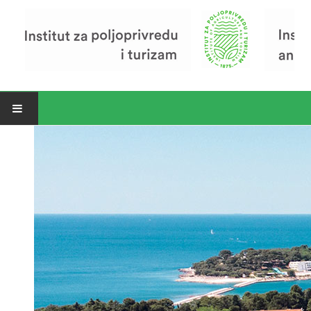
Open menu
Vijesti
Riječ ravnatelja
O Institutu
Povijest Instituta
Organizacija
Zavod za poljoprivredu i prehranu
Zavod za ekonomiku i razvoj poljoprivrede
Zavod za turizam
Pokusno poljoprivredno imanje
Zaposlenici
Euraxess