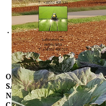
T: +38552 408 321
Laboratorij za
zaštitu bilja
T: +38552 408 322
ODRŽAN ZAVRŠNI
SASTANAK PARTNERA
NA PROJEKTU
CASTWATER