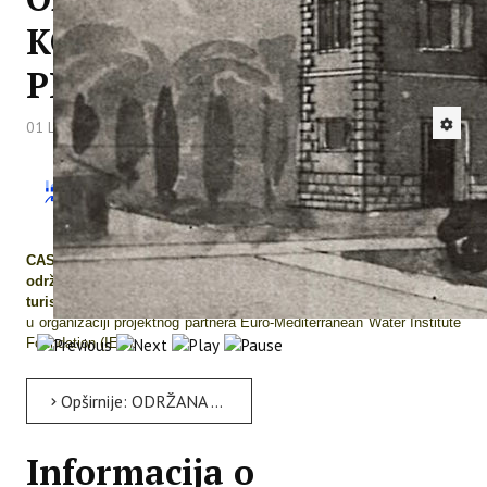
KONFERENCIJA
PROJEKTA CASTWATER
01 Listopad 2019
Hitova: 3930
U Murciji (Španjolska), 24. rujna 2019. godine,
održana je završna konferencija projekta
„Održivo upravljanje vodom u turizmu na
priobalnom području Sredozemlja -
CASTWATER“
,
pod nazivom "
Mediteranska konferencija o
održivom upravljanju vodnim resursima - perspektive
turističkog razvoja u područjima oskudnim vodnim resursima"
u
organizaciji projektnog partnera Euro-Mediterranean Water Institute
Foundation (IEA).
Opširnije: ODRŽANA ZAVRŠNA KONFERENCIJA PROJEKTA CASTWATER
Informacija o