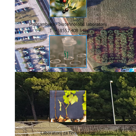
ERASMUS+
HyPro4ST
DIGIAGRI
GreenTea
Prehrambeno - biotehnološki laboratorij
CIRCOLIVE
T: +38552 408 348
Genetički laboratorij
T: +38552 408 336
Laboratorij za fenotipizaciju