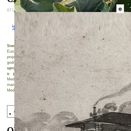
07 Listopad 2019
Hitova: 3830
U Murciji (Španjolska), 25. rujna 2019. godine,
održan je sedmi (završni) sastanak partnera na
projektu
„Održivo upravljanje vodom u
turizmu na priobalnom području
Sredozemlja - CASTWATER“
u organizaciji projektnog partnera,
Euro-Mediterranean Water Institute Foundation (IEA). Sastanci
projekta obično su dvodnevni, ali svi partneri su 24. lipnja 2019.
godine prisustvovali
Mediteranskoj konferenciji o održivom
upravljanju vodnim resursima - perspektive turističkog razvoja
u područjima oskudnim vodnim resursima
(CASTWATER
Mediterranean Conference 2019, Sustainable tourism water
management - Perspectives for Tourism Development in the
Mediterranean Water Scarcity Areas)
,
koja se održavala u Murciji.
Opširnije: ODRŽAN ZAVRŠNI SASTANAK PARTNERA NA PROJEKTU CASTWATER
ODRŽANA ZAVRŠNA