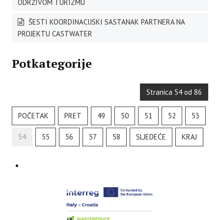
ODRŽIVOM TURIZMU
ŠESTI KOORDINACIJSKI SASTANAK PARTNERA NA
PROJEKTU CASTWATER
Potkategorije
Stranica 54 od 86
POČETAK
PRET
49
50
51
52
53
54
55
56
57
58
SLJEDEĆE
KRAJ