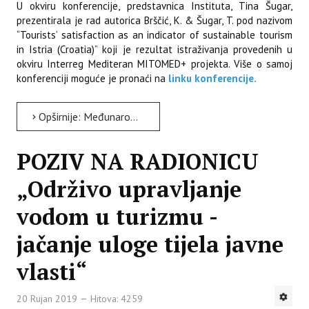
U okviru konferencije, predstavnica Instituta, Tina Šugar,
prezentirala je rad autorica Brščić, K. & Šugar, T. pod nazivom
“Tourists’ satisfaction as an indicator of sustainable tourism
in Istria (Croatia)” koji je rezultat istraživanja provedenih u
okviru Interreg Mediteran MITOMED+ projekta. Više o samoj
konferenciji moguće je pronaći na
linku konferencije.
Opširnije: Međunarodna znanstvena konferencija „ATLAS Annual Conference 2019, Tourism Transformations“ u...
POZIV NA RADIONICU
„Održivo upravljanje
vodom u turizmu -
jačanje uloge tijela javne
vlasti“
20 Rujan 2019
Hitova: 4259