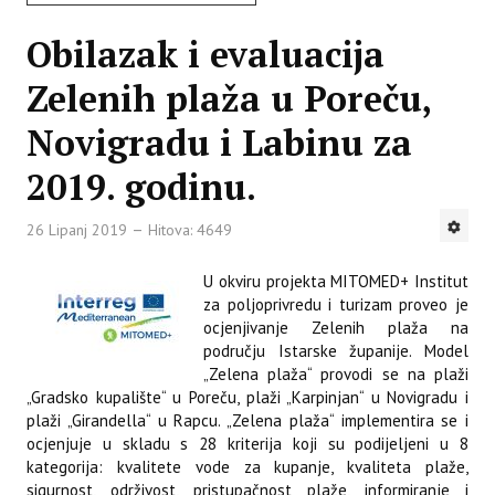
Obilazak i evaluacija
Zelenih plaža u Poreču,
Novigradu i Labinu za
2019. godinu.
26 Lipanj 2019
Hitova: 4649
U okviru projekta MITOMED+ Institut
za poljoprivredu i turizam proveo je
ocjenjivanje Zelenih plaža na
području Istarske županije. Model
„Zelena plaža“ provodi se na plaži
„Gradsko kupalište“ u Poreču, plaži „Karpinjan“ u Novigradu i
plaži „Girandella“ u Rapcu. „Zelena plaža“ implementira se i
ocjenjuje u skladu s 28 kriterija koji su podijeljeni u 8
kategorija: kvalitete vode za kupanje, kvaliteta plaže,
sigurnost, održivost, pristupačnost plaže, informiranje i