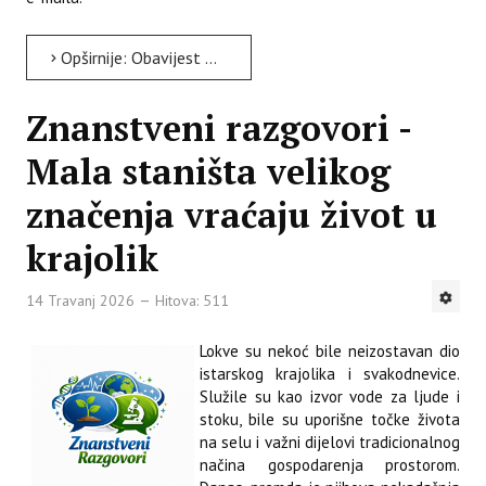
Opširnije: Obavijest kandidatima o danu održavanja i načinu provedbe postupka testiranja
Znanstveni razgovori -
Mala staništa velikog
značenja vraćaju život u
krajolik
14 Travanj 2026
Hitova: 511
Lokve su nekoć bile neizostavan dio
istarskog krajolika i svakodnevice.
Služile su kao izvor vode za ljude i
stoku, bile su uporišne točke života
na selu i važni dijelovi tradicionalnog
načina gospodarenja prostorom.