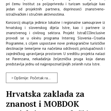
pri čemu Institut za poljoprivredu i turizam sudjeluje kao
jedan od projektnih partnera, doprinoseći znanstveno-
istraživačkim i stručnim aktivnostima.
Konzorcij okuplja jedinice lokalne i regionalne samouprave iz
hrvatskog i slovenskog dijela Istre, kao i partnere iz
znanstvenog i civilnog sektora. Projekt IstraECOinclusive
provodi se u okviru programa Interreg Slovenia–Croatia
Programme, s ciljem uspostave nove prekogranične turističke
destinacije temeljene na načelima održivosti, pristupačnosti i
zajedničkog upravljanja prostorom. U središtu projekta nalazi
se Parenzana, nekadašnja željeznička pruga koja danas
predstavlja jednu od najprepoznatljivijih zelenih ruta Istre.
Opširnije: Početak rada na novom projektu na institutu - Interreg Slovenija – Hrvatska - IstraECOinclusive
Hrvatska zaklada za
znanost i MOBDOK