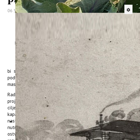
06 Svibanj 2026
Hitova: 348
U sklopu projekta
CIRCOLIVE
, 11.
travnja 2026. godine u Vodnjanu
održana je radionica namijenjena
zaposlenicima i vlasnicima poduzeća
u sektoru maslinarstva i maslinovog
ulja. Cilj radionice bio je predstaviti
edukativne programe razvijene kako
bi se ojačale kompetencije u području kružne ekonomije,
poduzetništva i primjene suvremenih tehnologija u proizvodnji
maslinovog ulja.
Radionicu je otvorila dr. sc. Karolina Brkić Bubola, voditeljica
projekta u Institutu, koja je sudionicima predstavila glavne
ciljeve projekta CIRCOLIVE te naglasila važnost jačanja
kapaciteta proizvođača kroz kontinuirano obrazovanje. U
nastavku radionice, suradnica na projektu Iva Pastor, mag.
nutr. clin., predstavila je dosadašnje projektne aktivnosti,
ostvarene rezultate te prikazala edukativne programe