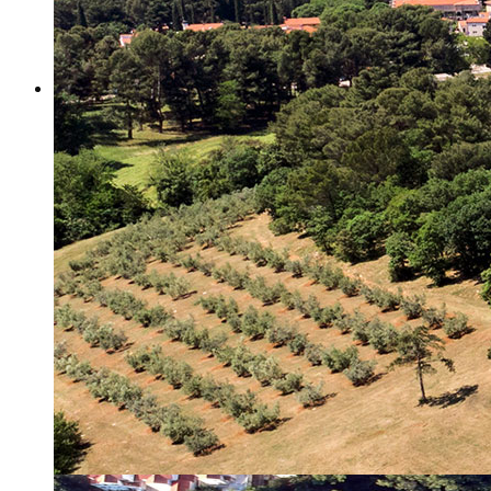
Misija i vizija
Upravno Vijeće
Rad Upravnog vijeća
Znanstveno Vijeće
Rad Znanstvenog vijeća
Etičko povjerenstvo
Etički kodeks
Financiranje
Proračun
Potpore
PROGRAMSKO FINANCIRANJE
Izvještavanje po uredbi
Projekti Instituta
Dialogue4Tourism
REVIVE
WASTEREDUCE
MITOMED+
WINTERMED
CASTWATER
INHERIT
CONSUMLESS PLUS