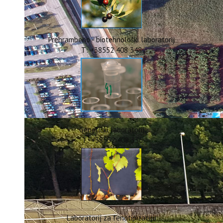
ERASMUS+
HyPro4ST
DIGIAGRI
GreenTea
Prehrambeno - biotehnološki laboratorij
CIRCOLIVE
T: +38552 408 348
Genetički laboratorij
T: +38552 408 336
Laboratorij za fenotipizaciju