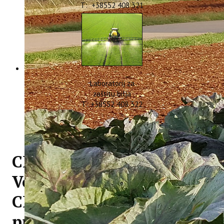
T: +38552 408 321
Laboratorij za
zaštitu bilja
T: +38552 408 322
CIRCOLIVE radionica u
Vodnjanu: Predstavljanje
CIRCOLIVE edukativnih
programa za maslinare