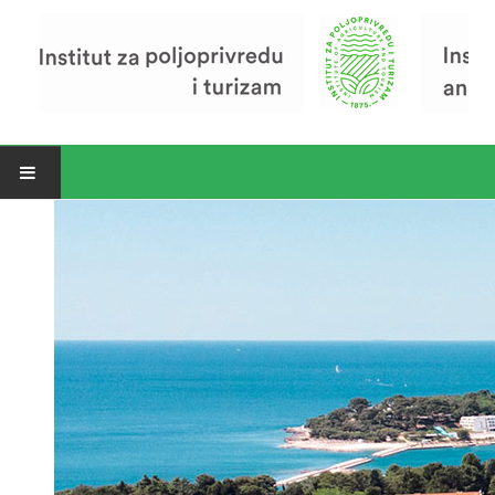
Open menu
Vijesti
Riječ ravnatelja
O Institutu
Povijest Instituta
Organizacija
Zavod za poljoprivredu i prehranu
Zavod za ekonomiku i razvoj poljoprivrede
Zavod za turizam
Pokusno poljoprivredno imanje
Zaposlenici
Euraxess