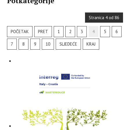
Potkategorije
Stranica 4 od 86
POČETAK
PRET
1
2
3
4
5
6
7
8
9
10
SLJEDEĆE
KRAJ