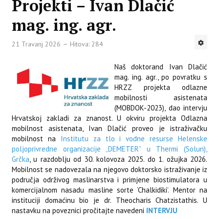
Projekti – Ivan Dlačić
mag. ing. agr.
21 Travanj 2026
Hitova: 284
Naš doktorand Ivan Dlačić
mag. ing. agr., po povratku s
HRZZ projekta odlazne
mobilnosti asistenata
(MOBDOK-2023), dao intervju
Hrvatskoj zakladi za znanost. U okviru projekta Odlazna
mobilnost asistenata, Ivan Dlačić proveo je istraživačku
mobilnost na
Institutu za tlo i vodne resurse Helenske
poljoprivredne organizacije „DEMETER” u Thermi (Solun),
Grčka
, u razdoblju od 30. kolovoza 2025. do 1. ožujka 2026.
Mobilnost se nadovezala na njegovo doktorsko istraživanje iz
područja održivog maslinarstva i primjene biostimulatora u
komercijalnom nasadu masline sorte ‘Chalkidiki’. Mentor na
instituciji domaćinu bio je dr. Theocharis Chatzistathis. U
nastavku na poveznici pročitajte navedeni
INTERVJU