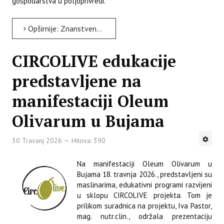
gospodarstva u poljoprivredi.
Opširnije: Znanstveni razgovori - Mladi istraživač Abdelaali Olcaid iz Maroka u Poreču gradi znanstveni put...
CIRCOLIVE edukacije
predstavljene na
manifestaciji Oleum
Olivarum u Bujama
30 Travanj 2026
Hitova: 390
Na manifestaciji Oleum Olivarum u
Bujama 18. travnja 2026., predstavljeni su
maslinarima, edukativni programi razvijeni
u sklopu CIRCOLIVE projekta. Tom je
prilikom suradnica na projektu, Iva Pastor,
mag. nutr.clin., održala prezentaciju