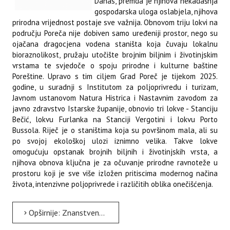
Danas, premda je njihova nekadašnja
gospodarska uloga oslabjela, njihova
prirodna vrijednost postaje sve važnija. Obnovom triju lokvi na
području Poreča nije dobiven samo uređeniji prostor, nego su
ojačana dragocjena vodena staništa koja čuvaju lokalnu
bioraznolikost, pružaju utočište brojnim biljnim i životinjskim
vrstama te svjedoče o spoju prirodne i kulturne baštine
Poreštine. Upravo s tim ciljem Grad Poreč je tijekom 2025.
godine, u suradnji s Institutom za poljoprivredu i turizam,
Javnom ustanovom Natura Histrica i Nastavnim zavodom za
javno zdravstvo Istarske županije, obnovio tri lokve - Stanciju
Bečić, lokvu Furlanka na Stanciji Vergotini i lokvu Porto
Bussola. Riječ je o staništima koja su površinom mala, ali su
po svojoj ekološkoj ulozi iznimno velika. Takve lokve
omogućuju opstanak brojnih biljnih i životinjskih vrsta, a
njihova obnova ključna je za očuvanje prirodne ravnoteže u
prostoru koji je sve više izložen pritiscima modernog načina
života, intenzivne poljoprivrede i različitih oblika onečišćenja.
Opširnije: Znanstveni razgovori - Mala staništa velikog značenja vraćaju život u krajolik