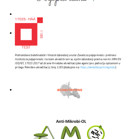
Prehrambeno biotehnološki i Vinarski laboratorij unutar Zavoda za poljoprivredu i prehranu
Instituta za poljoprivredu i turizam
akreditirani su
ispitni laboratoriji
prema normi
HRN EN
ISO/IEC 17025:2017
od strane Hrvatske akreditacijske agencije u području opisanom u
prilogu Potvrde o akreditaciji broj
1185
(dostupno na:
https://akreditacija.hr/registar/
).