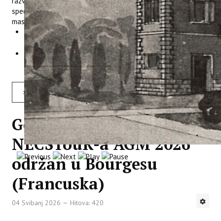
razvijene u sklopu projekta. Sudionicima su predstavljena dva
specijalizirana edukativna programa namijenjena sektoru
maslinarstva i maslinovog ulja:
Kružni poslovni modeli i poduzetnički način razmišljanja
(20 sati)
Napredne tehnologije u poljoprivredno-prehrambenom
sektoru (20 sati)
Opširnije: CIRCOLIVE radionica u Vodnjanu: Predstavljanje CIRCOLIVE edukativnih programa za maslinare
Godišnji sastanak
NECSTouR-a AGM 2026
održan u Bourgesu
(Francuska)
04 Svibanj 2026
Hitova: 420