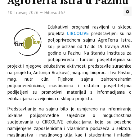
AgroTerra Istra u Pazinu
30 Travanj 2026
Hitova: 367
Edukativni programi razvijeni u sklopu
projekta
CIRCOLIVE
predstavljeni su na
poljoprivrednom sajmu AgroTerra Istra,
koji je održan od 17. do 19. travnja 2026.
godine u Pazinu. Na štandu Instituta za
poljoprivredu i turizam posjetiteljima su
projekt i njegove edukativne aktivnosti predstavile suradnice
na projektu, Antonija Brajković, mag. ing. bioproc. i Iva Pastor,
mag. nutr. clin. Tijekom sajma zainteresiranim
poljoprivrednicima, maslinarima i ostalim posjetiteljima
podijeljeni su promotivni materijali s informacijama o
edukacijama razvijenima u sklopu projekta.
Predstavljanje na sajmu bilo je usmjereno na informiranje
lokalne poljoprivredne zajednice o mogućnostima
sudjelovanja u CIRCOLIVE edukacijama, koje su posebno
namijenjene zaposlenicima i vlasnicima poduzeća u sektoru
maslinarstva i maslinovog ulja, kao i studentima i mladim