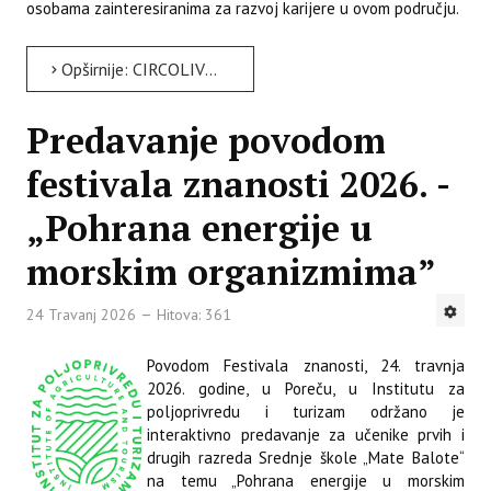
osobama zainteresiranima za razvoj karijere u ovom području.
Opširnije: CIRCOLIVE edukacije predstavljene na sajmu AgroTerra Istra u Pazinu
Predavanje povodom
festivala znanosti 2026. -
„Pohrana energije u
morskim organizmima”
24 Travanj 2026
Hitova: 361
Povodom Festivala znanosti, 24. travnja
2026. godine, u Poreču, u Institutu za
poljoprivredu i turizam održano je
interaktivno predavanje za učenike prvih i
drugih razreda Srednje škole „Mate Balote“
na temu „Pohrana energije u morskim