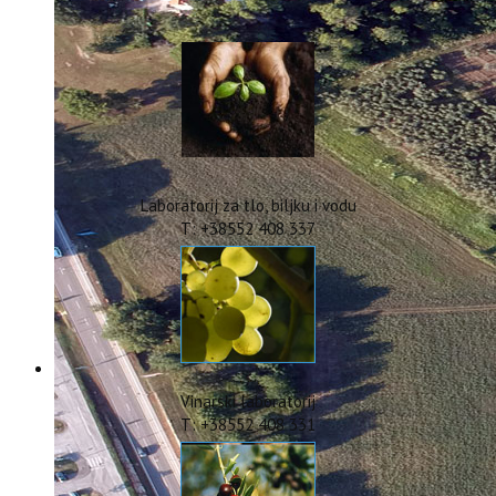
IstraOILFest
ARHIVA PROJEKATA
IstraECOinclusive
Izdavačka djelatnost
Izbor u znanstvena zvanja
Dokumenti
Statut
Strategija
Laboratorij za tlo, biljku i vodu
CIP
T: +38552 408 337
Pravo na pristup informacijama
Zaštita osobnih podataka
Godišnji izvještaj
Javna nabava
Natječaji za radna mjesta
Zakonodavni okvir
Akti Instituta
Vinarski laboratorij
Linkovi
T: +38552 408 331
Kontakt
webmail
Popularizacija znanosti