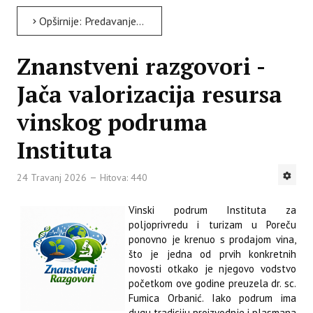
Opširnije: Predavanje povodom festivala znanosti 2026. - „Pohrana energije u morskim organizmima”
Znanstveni razgovori -
Jača valorizacija resursa
vinskog podruma
Instituta
24 Travanj 2026
Hitova: 440
Vinski podrum Instituta za
poljoprivredu i turizam u Poreču
ponovno je krenuo s prodajom vina,
što je jedna od prvih konkretnih
novosti otkako je njegovo vodstvo
početkom ove godine preuzela dr. sc.
Fumica Orbanić. Iako podrum ima
dugu tradiciju proizvodnje i plasmana