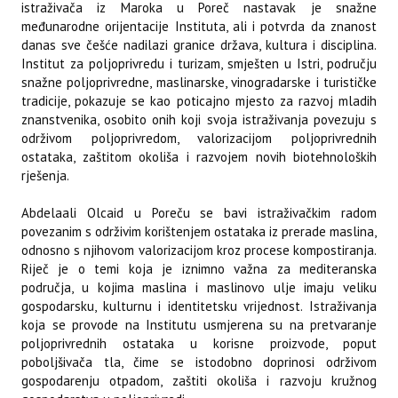
istraživača iz Maroka u Poreč nastavak je snažne
međunarodne orijentacije Instituta, ali i potvrda da znanost
danas sve češće nadilazi granice država, kultura i disciplina.
Institut za poljoprivredu i turizam, smješten u Istri, području
snažne poljoprivredne, maslinarske, vinogradarske i turističke
tradicije, pokazuje se kao poticajno mjesto za razvoj mladih
znanstvenika, osobito onih koji svoja istraživanja povezuju s
održivom poljoprivredom, valorizacijom poljoprivrednih
ostataka, zaštitom okoliša i razvojem novih biotehnoloških
rješenja.
Abdelaali Olcaid u Poreču se bavi istraživačkim radom
povezanim s održivim korištenjem ostataka iz prerade maslina,
odnosno s njihovom valorizacijom kroz procese kompostiranja.
Riječ je o temi koja je iznimno važna za mediteranska
područja, u kojima maslina i maslinovo ulje imaju veliku
gospodarsku, kulturnu i identitetsku vrijednost. Istraživanja
koja se provode na Institutu usmjerena su na pretvaranje
poljoprivrednih ostataka u korisne proizvode, poput
poboljšivača tla, čime se istodobno doprinosi održivom
gospodarenju otpadom, zaštiti okoliša i razvoju kružnog