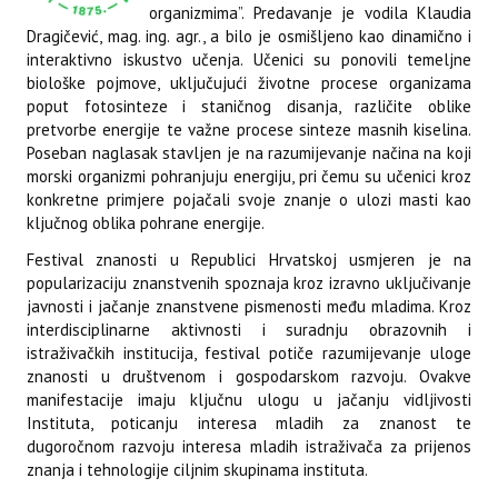
organizmima”. Predavanje je vodila Klaudia
Dragičević, mag. ing. agr., a bilo je osmišljeno kao dinamično i
interaktivno iskustvo učenja. Učenici su ponovili temeljne
biološke pojmove, uključujući životne procese organizama
poput fotosinteze i staničnog disanja, različite oblike
pretvorbe energije te važne procese sinteze masnih kiselina.
Poseban naglasak stavljen je na razumijevanje načina na koji
morski organizmi pohranjuju energiju, pri čemu su učenici kroz
konkretne primjere pojačali svoje znanje o ulozi masti kao
ključnog oblika pohrane energije.
Festival znanosti u Republici Hrvatskoj usmjeren je na
popularizaciju znanstvenih spoznaja kroz izravno uključivanje
javnosti i jačanje znanstvene pismenosti među mladima. Kroz
interdisciplinarne aktivnosti i suradnju obrazovnih i
istraživačkih institucija, festival potiče razumijevanje uloge
znanosti u društvenom i gospodarskom razvoju. Ovakve
manifestacije imaju ključnu ulogu u jačanju vidljivosti
Instituta, poticanju interesa mladih za znanost te
dugoročnom razvoju interesa mladih istraživača za prijenos
znanja i tehnologije ciljnim skupinama instituta.