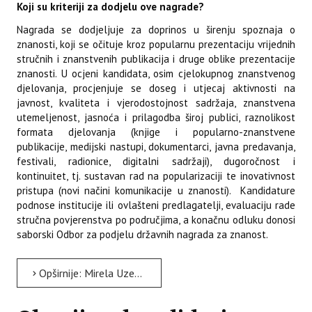
Koji su kriteriji za dodjelu ove nagrade?
Nagrada se dodjeljuje za doprinos u širenju spoznaja o
znanosti, koji se očituje kroz popularnu prezentaciju vrijednih
stručnih i znanstvenih publikacija i druge oblike prezentacije
znanosti. U ocjeni kandidata, osim cjelokupnog znanstvenog
djelovanja, procjenjuje se doseg i utjecaj aktivnosti na
javnost, kvaliteta i vjerodostojnost sadržaja, znanstvena
utemeljenost, jasnoća i prilagodba široj publici, raznolikost
formata djelovanja (knjige i popularno-znanstvene
publikacije, medijski nastupi, dokumentarci, javna predavanja,
festivali, radionice, digitalni sadržaji), dugoročnost i
kontinuitet, tj. sustavan rad na popularizaciji te inovativnost
pristupa (novi načini komunikacije u znanosti). Kandidature
podnose institucije ili ovlašteni predlagatelji, evaluaciju rade
stručna povjerenstva po područjima, a konačnu odluku donosi
saborski Odbor za podjelu državnih nagrada za znanost.
Opširnije: Mirela Uzelac Božac je dobitnica Državne nagrade za znanost