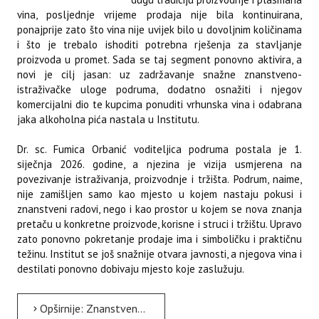
vina, posljednje vrijeme prodaja nije bila kontinuirana,
ponajprije zato što vina nije uvijek bilo u dovoljnim količinama
i što je trebalo ishoditi potrebna rješenja za stavljanje
proizvoda u promet. Sada se taj segment ponovno aktivira, a
novi je cilj jasan: uz zadržavanje snažne znanstveno-
istraživačke uloge podruma, dodatno osnažiti i njegov
komercijalni dio te kupcima ponuditi vrhunska vina i odabrana
jaka alkoholna pića nastala u Institutu.
Dr. sc. Fumica Orbanić voditeljica podruma postala je 1.
siječnja 2026. godine, a njezina je vizija usmjerena na
povezivanje istraživanja, proizvodnje i tržišta. Podrum, naime,
nije zamišljen samo kao mjesto u kojem nastaju pokusi i
znanstveni radovi, nego i kao prostor u kojem se nova znanja
pretaču u konkretne proizvode, korisne i struci i tržištu. Upravo
zato ponovno pokretanje prodaje ima i simboličku i praktičnu
težinu. Institut se još snažnije otvara javnosti, a njegova vina i
destilati ponovno dobivaju mjesto koje zaslužuju.
Opširnije: Znanstveni razgovori - Jača valorizacija resursa vinskog podruma Instituta