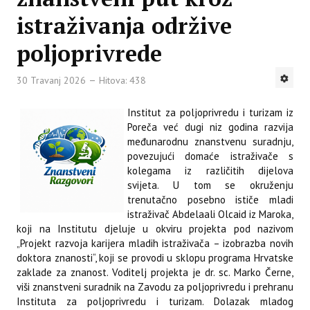
istraživanja održive
poljoprivrede
30 Travanj 2026
Hitova: 438
Institut za poljoprivredu i turizam iz
Poreča već dugi niz godina razvija
međunarodnu znanstvenu suradnju,
povezujući domaće istraživače s
kolegama iz različitih dijelova
svijeta. U tom se okruženju
trenutačno posebno ističe mladi
istraživač Abdelaali Olcaid iz Maroka,
koji na Institutu djeluje u okviru projekta pod nazivom
„Projekt razvoja karijera mladih istraživača – izobrazba novih
doktora znanosti“, koji se provodi u sklopu programa Hrvatske
zaklade za znanost. Voditelj projekta je dr. sc. Marko Černe,
viši znanstveni suradnik na Zavodu za poljoprivredu i prehranu
Instituta za poljoprivredu i turizam. Dolazak mladog