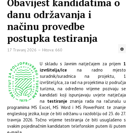
Obavijest kandidatima o
danu održavanja i
načinu provedbe
postupka testiranja
17 Travanj 2026
Hitova: 660
U skladu s Javnim natječajem za prijem
1
izvršitelja/ice
na radno mjesto
suradnik/suradnica na projektu, 1
izvršitelj/ica, za rad na projektima iz područja
turizma, na određeno vrijeme pozivaju se
kandidati koji ispunjavaju uvjete natječaja
na
testiranje
znanja rada na računalu u
programima MS Excel, MS Word i MS PowerPoint te znanje
engleskog jezika, koje će biti održanu u razdoblju od 23. do 27.
travnja 2026. Točno vrijeme testiranja će biti usuglašeno s
svakim pojedinačnim kandidatom telefonskim putem ili putem
e-maila.